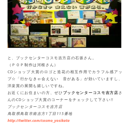
と、ブックセンターコスモ吉方店の石坂さん。
（ＰＯＰ制作は河根さん）
CDショップ大賞のロゴと造花の相互作用でカラフル感アッ
プ☆「行かなきゃ会えない 音がある」が効いていますし、
洋楽賞の展開も嬉しいですね。
お近くにお住まいの方、ぜひ
ブックセンターコスモ吉方店
さ
んのCDショップ大賞のコーナーをチェックして下さい!!
ブックセンターコスモ吉方店
鳥取県鳥取市南吉方1丁目115番地
http://twitter.com/cosmo_yosikata