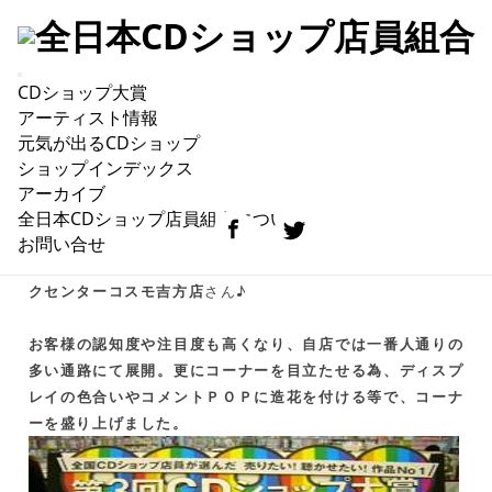
CDショップ大賞
POP大賞エントリー001【ブックセンターコスモ
アーティスト情報
吉方店】
元気が出るCDショップ
ショップインデックス
アーカイブ
全日本CDショップ店員組合について
POP大賞2011、さっそくご応募いただきました!!
お問い合せ
トップバッターは毎回エントリー下さっている鳥取県の
ブッ
クセンターコスモ吉方店
さん♪
お客様の認知度や注目度も高くなり、自店では一番人通りの
多い通路にて展開。更にコーナーを目立たせる為、ディスプ
レイの色合いやコメントＰＯＰに造花を付ける等で、コーナ
ーを盛り上げました。