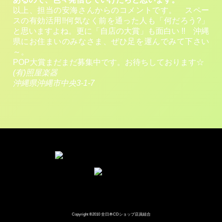
以上、担当の安海さんからのコメントです。 スペー
スの有効活用!!何気なく前を通った人も「何だろう?」
と思いますよね。更に「自店の大賞」も面白い !! 沖縄
県にお住まいのみなさま、ぜひ足を運んでみて下さい
～。
POP大賞まだまだ募集中です。お待ちしております☆
(有)照屋楽器
沖縄県沖縄市中央3-1-7
Copyright ®2010 全日本CDショップ店員組合