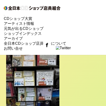
POP大賞エントリー002【(有)照屋楽器】
CDショップ大賞
POP大賞2011、続いては沖縄県の
(有)照屋楽器
さんが
アーティスト情報
エントリー☆
元気が出るCDショップ
ショップインデックス
お客様にはまだまだ『ＣＤショップ大賞』が浸透して
アーカイブ
いないようなので、目に留めてもらえるよう楽器売場
全日本CDショップ店員組合について
とＣＤ売場の中間にコーナーをつくりました。
お問い合せ