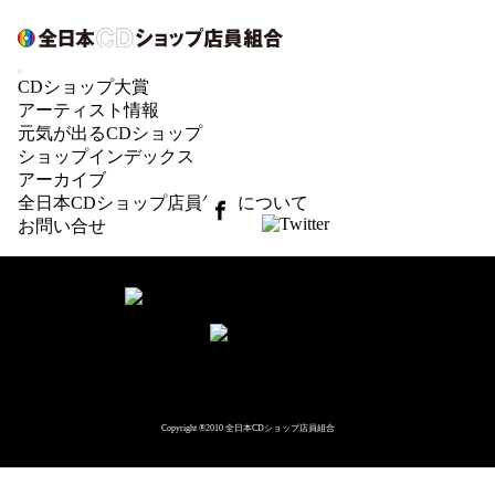
POP大賞2015 #39 新星堂豊橋店
CDショップ大賞
CDショップ大賞の展開写真をご紹介するPOP大賞
アーティスト情報
2015！エントリー#39 新星堂豊橋店さん！
元気が出るCDショップ
ショップインデックス
アーカイブ
全日本CDショップ店員組合について
お問い合せ
Copyright ®2010 全日本CDショップ店員組合