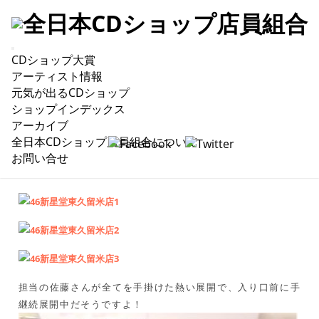
CDショップ大賞
POP大賞2015 #46 新星堂東久留米店
アーティスト情報
元気が出るCDショップ
ショップインデックス
アーカイブ
CDショップ大賞の展開写真をご紹介するPOP大賞2015！エ
全日本CDショップ店員組合について
ントリー#46
新星堂東久留米店
さん！
お問い合せ
担当の佐藤さんが全てを手掛けた熱い展開で、入り口前に手
継続展開中だそうですよ！