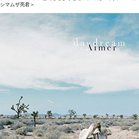
シマムザ亮君＞