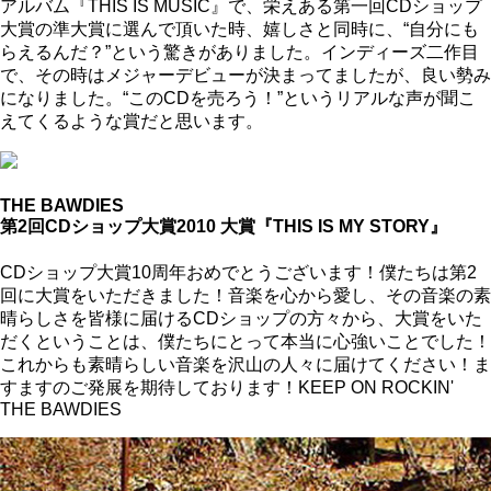
アルバム『THIS IS MUSIC』で、栄えある第一回CDショップ
大賞の準大賞に選んで頂いた時、嬉しさと同時に、“自分にも
らえるんだ？”という驚きがありました。インディーズ二作目
で、その時はメジャーデビューが決まってましたが、良い勢み
になりました。“このCDを売ろう！”というリアルな声が聞こ
えてくるような賞だと思います。
THE BAWDIES
第2回CDショップ大賞2010 大賞『THIS IS MY STORY』
CDショップ大賞10周年おめでとうございます！僕たちは第2
回に大賞をいただきました！音楽を心から愛し、その音楽の素
晴らしさを皆様に届けるCDショップの方々から、大賞をいた
だくということは、僕たちにとって本当に心強いことでした！
これからも素晴らしい音楽を沢山の人々に届けてください！ま
すますのご発展を期待しております！KEEP ON ROCKIN'
THE BAWDIES