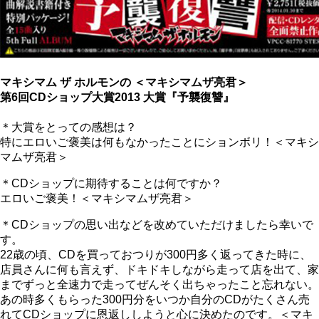
マキシマム ザ ホルモンの ＜マキシマムザ亮君＞
第6回CDショップ大賞2013 大賞『予襲復讐』
＊大賞をとっての感想は？
特にエロいご褒美は何もなかったことにションボリ！＜マキシ
マムザ亮君＞
＊CDショップに期待することは何ですか？
エロいご褒美！＜マキシマムザ亮君＞
＊CDショップの思い出などを改めていただけましたら幸いで
す。
22歳の頃、CDを買っておつりが300円多く返ってきた時に、
店員さんに何も言えず、ドキドキしながら走って店を出て、家
までずっと全速力で走ってぜんそく出ちゃったこと忘れない。
あの時多くもらった300円分をいつか自分のCDがたくさん売
れてCDショップに恩返ししようと心に決めたのです。＜マキ