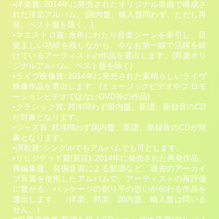
•洋楽賞: 2014年に発売されたオリジナル楽曲で構成さ
れた洋楽アルバム。(国内盤、輸入盤問わず。ただし再
発、ベスト盤を除く。)
•マエストロ賞: 永年にわたり音楽シーンを牽引し、目
覚ましい功績を残しながら、今なお第一線で活躍を続
けているアーティストの作品を選出します。(邦楽オリ
ジナルアルバム。ベスト盤を除く)
•ライヴ映像賞: 2014年に発売された素晴らしいライヴ
映像作品を選出します。(ミュージックビデオやプ ロモ
ーションビデオではないDVD等の作品)
•クラシック賞: 邦洋問わず国内盤、新譜、新録音のCD
が対象となります。
•ジャズ賞: 邦洋問わず国内盤、新譜、新録音のCDが対
象となります。
•演歌賞: シングルでもアルバムでも可とします。
•リビジテッド賞(新設): 2014年に発売された再発作品、
再編集盤、発掘音源による新譜など、過去のアーカイ
ブ音源を使用したアルバムで、アーティストの再評価
に繋がる、パッケージの創り手の思いが伝わる作品を
選出します。（洋楽、邦楽、国内盤、輸入盤は問いま
せん。）