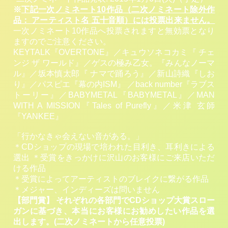
※
下記一次ノミネート10作品（二次ノミネート除外作
品： アーティスト名 五十音順）には投票出来ません。
一次ノミネート10作品へ投票されますと無効票となり
ますのでご注意ください。
KEYTALK『OVERTONE』／キュウソネコカミ『 チェ
ンジ ザ ワールド』／ゲスの極み乙女。『みんなノーマ
ル』／坂本慎太郎『 ナマで踊ろう』／新山詩織『しお
り』／パスピエ『幕の内ISM』 ／back number『ラブス
トーリー』／BABYMETAL『BABYMETAL』／MAN
WITH A MISSION『Tales of Purefly』／米津 玄師
『YANKEE』
「行かなきゃ会えない音がある。」
＊CDショップの現場で培われた目利き、耳利きによる
選出 ＊受賞をきっかけに沢山のお客様にご来店いただ
ける作品
＊受賞によってアーティストのブレイクに繋がる作品
＊メジャー、インディーズは問いません
【部門賞】 それぞれの各部門でCDショップ大賞スロー
ガンに基づき、本当にお客様にお勧めしたい作品を選
出します。(二次ノミネートから任意投票)