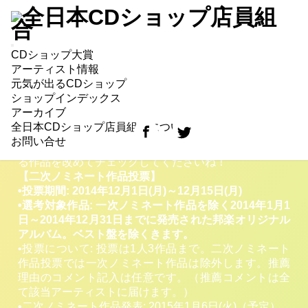
【速報】CDショップ大賞・二次ノミネート作
CDショップ大賞
品投票12/1よりスタート！
アーティスト情報
第7回CDショップ大賞2015 二次ノミネートと部門賞の
元気が出るCDショップ
投票が12/1よりスタートいたします！一次ノミネート
ショップインデックス
投票に参加いただいていない方でも新譜を扱うCDショ
アーカイブ
ップの店員さんであればアルバイト、パートの方もご
全日本CDショップ店員組合について
参加いただけます！投票開始までまだお時間ございま
お問い合せ
すので、2014年に発売された作品、これから発売され
る作品を改めてチェックしてくださいね！
【二次ノミネート作品投票】
•投票期間: 2014年12月1日(月)～12月15日(月)
•選考対象作品: 一次ノミネート作品を除く2014年1月1
日～2014年12月31日までに発売された邦楽オリジナル
アルバム。ベスト盤を除くきます。
•投票について: 投票は1人3作品まで。二次ノミネート
作品投票では一次ノミネート作品は除外します。推薦
理由のコメント記入は任意です。（推薦コメントは全
て該当アーティストに届けます。）
•二次ノミネート作品発表: 2015年1月6日(火)（予定）