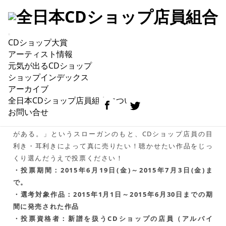
CDショップ大賞
第8回CDショップ大賞2016一次ノミネート作品投
アーティスト情報
票7/3まで受付中！
元気が出るCDショップ
ショップインデックス
アーカイブ
全日本CDショップ店員組合について
第8回CDショップ大賞2016一次ノミネート作品投票が本日
お問い合せ
6/19よりスタートしました！「行かなきゃ 会えない 音
がある。」というスローガンのもと、CDショップ店員の目
利き・耳利きによって真に売りたい！聴かせたい作品をじっ
くり選んだうえで投票ください！
・投票期間：2015年6月19日(金)～2015年7月3日(金)ま
で。
・選考対象作品：2015年1月1日～2015年6月30日までの期
間に発売された作品
・投票資格者：新譜を扱うCDショップの店員（アルバイ