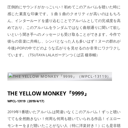
圧倒的にサウンドがかっこいい！初めてこのアルバムを聴いた時に
感じた素直な印象です。１曲１曲のクオリティが高いのはもちろ
ん、インタールードを盛り込むことでアルバムとしての完成度を高
めており、このアルバムをランダムではなく曲順通りに聞いて欲し
いという聞き手へのメッセージも受け取ることができます。今作で
彼らの音楽に共鳴し、シンパとなった人も多いはず！ヌーの群れが
今後J-POPの中でどのような広がりを見せるのか非常にワクワクし
ています。（TSUTAYA LALAガーデンつくば店 榎恭輔）
THE YELLOW MONKEY『9999』
WPCL-13119（2019/4/17）
2019年1番聴いたアルバムは間違いなくこのアルバム！ずっと聴い
てても全然飽きない！何周も何周も聴いていられる作品！イエロー
モンキーをまだ聴いたことがない人（特に洋楽好き！）にも是非聴