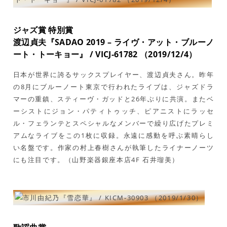
ジャズ賞 特別賞
渡辺貞夫『SADAO 2019 – ライヴ・アット・ブルーノ
ート・トーキョー』 / VICJ-61782 （2019/12/4）
日本が世界に誇るサックスプレイヤー、渡辺貞夫さん。昨年
の8月にブルーノート東京で行われたライブは、ジャズドラ
マーの重鎮、スティーヴ・ガッドと26年ぶりに共演。またベ
ーシストにジョン・パティトゥッチ、ピアニストにラッセ
ル・フェランテとスペシャルなメンバーで繰り広げたプレミ
アムなライブをこの1枚に収録。永遠に感動を呼ぶ素晴らし
い名盤です。作家の村上春樹さんが執筆したライナーノーツ
にも注目です。（山野楽器銀座本店4F 石井瑠美）