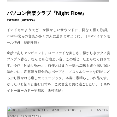
パソコン音楽クラブ『Night Flow』
PSCM002（2019/9/4）
イマドキのようでどこか懐かしいサウンドに、切なく響く歌詞。
2020年彼らの音楽が多くの人に届きますように。（HMV イオンモ
ール伊丹 鵜飼孝輝）
奇妙でありアンビエント。ローファイな美しさ。懐かしきテクノ臭
プンプン香る、なんとも心地よい音。この感じ…たまらなく好きで
す。今作『Night Flow』、前作とはまた一味も二味も違う深い深い
味わいに。哀愁漂う都会的なポップさ、ノスタルジックなDTMにど
っぷり浸かれる癒しのミュージック。本当に素晴らしい作品です。
ゆったりと刻々と進む日常を、この音楽と共に過ごしたい。（HMV
イトーヨーカドー宇都宮 西村祐紀）