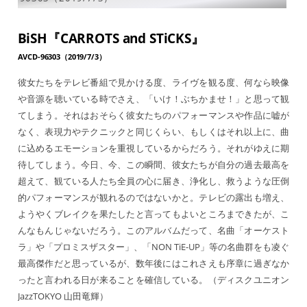
BiSH『CARROTS and STiCKS』
AVCD-96303（2019/7/3）
彼女たちをテレビ番組で見かける度、ライヴを観る度、何なら映像
や音源を聴いている時でさえ、「いけ！ぶちかませ！」と思って観
てしまう。それはおそらく彼女たちのパフォーマンスや作品に嘘が
なく、表現力やテクニックと同じくらい、もしくはそれ以上に、曲
に込めるエモーションを重視しているからだろう。それがゆえに期
待してしまう。今日、今、この瞬間、彼女たちが自分の過去最高を
超えて、観ている人たち全員の心に届き、浄化し、救うような圧倒
的パフォーマンスが観れるのではないかと。テレビの露出も増え、
ようやくブレイクを果たしたと言ってもよいところまできたが、こ
んなもんじゃないだろう。このアルバムだって、名曲「オーケスト
ラ」や「プロミスザスター」、「NON TiE-UP」等の名曲群をも凌ぐ
最高傑作だと思っているが、数年後にはこれさえも序章に過ぎなか
ったと言われる日が来ることを確信している。（ディスクユニオン
JazzTOKYO 山田竜輝）