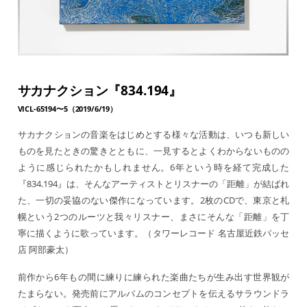
サカナクション『834.194』
VICL-65194〜5（2019/6/19）
サカナクションの音楽をはじめとする様々な活動は、いつも新しい
ものを見たときの驚きとともに、一見するとよくわからないものの
ように感じられたかもしれません。6年という時を経て完成した
『834.194』は、そんなアーティストとリスナーの「距離」が結ばれ
た、一切の妥協のない傑作になっています。2枚のCDで、東京と札
幌という2つのルーツと我々リスナー、まさにそんな「距離」を丁
寧に描くように歌っています。（タワーレコード 名古屋近鉄パッセ
店 阿部豪太）
前作から6年もの間に練りに練られた楽曲たちが生み出す世界観が
たまらない。発売前にアルバムのコンセプトを伝えるサラウンドラ