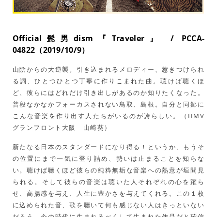
Official髭男dism『Traveler』 / PCCA-
04822（2019/10/9）
山陰からの大逆襲。引き込まれるメロディー、惹きつけられ
る詞、ひとつひとつ丁寧に作りこまれた曲。聴けば聴くほ
ど、彼らにはどれだけ引き出しがあるのか知りたくなった。
普段なかなかフォーカスされない鳥取、島根。自分と同郷に
こんな音楽を作り出す人たちがいるのが誇らしい。（HMV
グランフロント大阪 山崎葵）
新たなる日本のスタンダードになり得る！というか、もうそ
の位置にまで一気に登り詰め、勢いは止まることを知らな
い。聴けば聴くほど彼らの純粋無垢な音楽への熱意が垣間見
られる。そして彼らの音楽は聴いた人それぞれの心を躍ら
せ、高揚感を与え、人生に豊かさを与えてくれる。この１枚
に込められた音、歌を聴いて何も感じない人はきっといない
だろう。今の時代に生まれるべくして生まれた作品だと確信