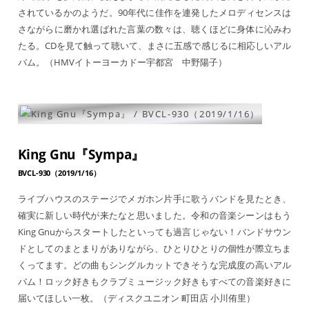
されているかのようだ。90年代に佳作を連発したメロディセンスは
さながらに磨かれ選ばれた言葉の数々は、聴くほどに身体に沁みわ
たる。CDを見て触って聴いて、まさに五感で感じるに相応しいアル
バム。（HMVイトーヨーカドー宇都宮 中野陽子）
King Gnu『Sympa』
BVCL-930（2019/1/16）
ライブハウスのステージでメガホン片手に歌うバンドを見たとき、
確実に新しい時代が来たなと思いました。令和の音楽シーンはもう
King Gnuからスタートしたといっても過言じゃない！バンドサウン
ドとしてのまとまりがありながら、ひとりひとりの個性が際立ちま
くってます。どの曲もシングルカットできそうな完成度の高いアル
バム！ロック好きもクラブミュージック好きもすべての音楽好きに
届いてほしい一枚。（ディスクユニオン 町田店 小川侑里）