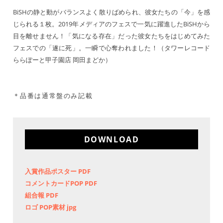
BiSHの静と動がバランスよく散りばめられ、彼女たちの「今」を感
じられる１枚。2019年メディアのフェスで一気に躍進したBiSHから
目を離せません！「気になる存在」だった彼女たちをはじめてみた
フェスでの「遂に死」。一瞬で心奪われました！（タワーレコード
ららぽーと甲子園店 岡田まどか）
＊品番は通常盤のみ記載
DOWNLOAD
入賞作品ポスター PDF
コメントカードPOP PDF
組合報 PDF
ロゴ POP素材 jpg