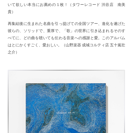
いて欲しい本当にお薦めの１枚！（タワーレコード 渋谷店 南美
貴）
再集結後に生まれた名曲を引っ提げての全国ツアー、進化を遂げた
彼らの、ソリッドで、重厚で、「歌」の世界に引き込まれるそのす
べてに、どの曲を聴いても伝わる音楽への感謝と愛。このアルバム
はとにかくすごく、愛おしい。（山野楽器 成城コルティ店 五十嵐壮
之介）