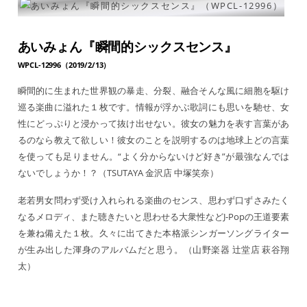
あいみょん『瞬間的シックスセンス』
WPCL-12996（2019/2/13）
瞬間的に生まれた世界観の暴走、分裂、融合そんな風に細胞を駆け
巡る楽曲に溢れた１枚です。情報が浮かぶ歌詞にも思いを馳せ、女
性にどっぷりと浸かって抜け出せない。彼女の魅力を表す言葉があ
るのなら教えて欲しい！彼女のことを説明するのは地球上どの言葉
を使っても足りません。“よく分からないけど好き”が最強なんでは
ないでしょうか！？（TSUTAYA 金沢店 中塚笑奈）
老若男女問わず受け入れられる楽曲のセンス、思わず口ずさみたく
なるメロディ、また聴きたいと思わせる大衆性などJ-Popの王道要素
を兼ね備えた１枚。久々に出てきた本格派シンガーソングライター
が生み出した渾身のアルバムだと思う。（山野楽器 辻堂店 萩谷翔
太）