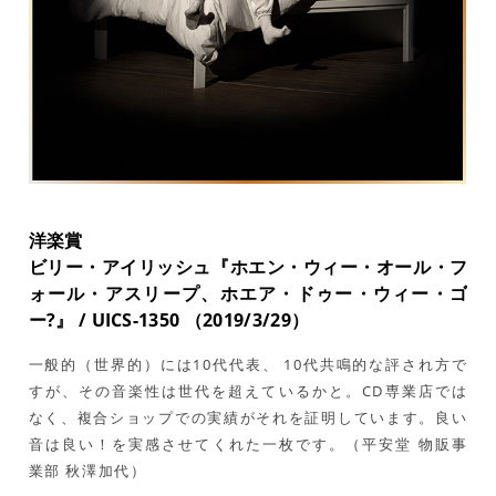
洋楽賞
ビリー・アイリッシュ『ホエン・ウィー・オール・フ
ォール・アスリープ、ホエア・ドゥー・ウィー・ゴ
ー?』 / UICS-1350 （2019/3/29）
一般的（世界的）には10代代表、 10代共鳴的な評され方で
すが、その音楽性は世代を超えているかと。CD専業店では
なく、複合ショップでの実績がそれを証明しています。良い
音は良い！を実感させてくれた一枚です。（平安堂 物販事
業部 秋澤加代）