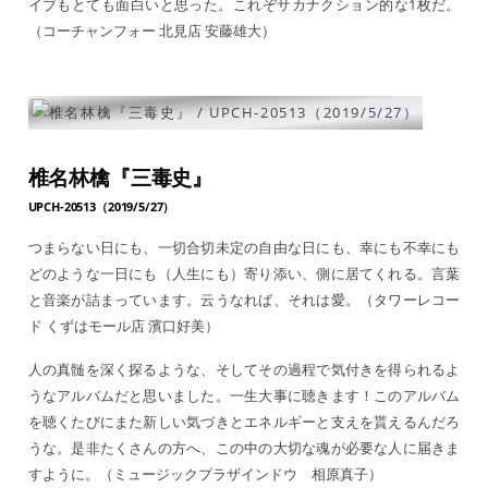
イブもとても面白いと思った。これぞサカナクション的な1枚だ。
（コーチャンフォー 北見店 安藤雄大）
椎名林檎『三毒史』
UPCH-20513（2019/5/27）
つまらない日にも、一切合切未定の自由な日にも、幸にも不幸にも
どのような一日にも（人生にも）寄り添い、側に居てくれる。言葉
と音楽が詰まっています。云うなれば、それは愛。（タワーレコー
ド くずはモール店 濱口好美）
人の真髄を深く探るような、そしてその過程で気付きを得られるよ
うなアルバムだと思いました。一生大事に聴きます！このアルバム
を聴くたびにまた新しい気づきとエネルギーと支えを貰えるんだろ
うな。是非たくさんの方へ、この中の大切な魂が必要な人に届きま
すように。（ミュージックプラザインドウ 相原真子）