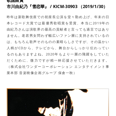
歌謡曲賞
市川由紀乃『雪恋華』 / KICM-30903 （2019/1/30）
昨年は新歌舞伎座での初座長公演を堂々勤め上げ、年末の日
本レコード大賞では最優秀歌唱賞を受賞、本当に2019年の
由紀乃さんは演歌界の最高の貢献者と言っても過言ではあり
ません。老若男女問わず幅広いファン層に支持されているの
は、もちろん歌声そのものの素晴らしさですが、その温かい
人柄がCDから、テレビから、舞台からしっかり伝わってい
るのもありますよね。2020年もより一層の飛躍をしていた
だくために、微力ですが精一杯応援させていただきます。
（株式会社ワンダーコーポレーション エンタテイメント事
業本部 音楽映像企画グループ 保倉一秋）