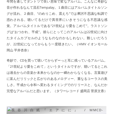
年間を通してダントツで良い意味で変なアルバム。こんなに奇妙な
音が作れるなんて流石Tempalay。１曲目にはアルバムタイトルソン
グが流れ、２曲目、“のめりこめ、震えろ”では摩訶不思議な転調で
惑わされる。聴いてるだけで異世界にいきそうになる不思議な感
覚。アルバムタイトルである“21世紀より愛をこめて”。ラストソン
グは“おつかれ、平成”。彼らにとってこのアルバムは22世紀に向け
たタイムカプセルのようなものなのかもしれない。難しいだろう
が、22世紀になってからもう一度聴きたい。（HMV イオンモール
岡山 平井杏奈）
奇妙で、CDを買って聴いてからずーっと耳に残っているアルバム。
「21世紀より愛をこめて」というタイトルですが、聴いてるとこれ
は過去からの音楽か未来からなのか一瞬わからなくなる。言葉遊び
に富んだリリックと広がりのあるメロディー、重なるコーラスの美
しさ。平成から令和へ変わるタイミングでのリリースと、なんだか
完璧なアルバムだと思います。（タワーレコード 盛岡店 菅原文香）