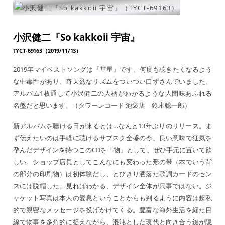
小沢健二『So kakkoii 宇宙』
TYCT-69163（2019/11/13）
2019年マイベストソングは『彗星』です。何度も聴きたくなるよう
な中毒性があり、奇天烈なリズムをついつい口ずさんでいました。
アルバム1枚通して小沢健二の人柄がわかるような人間味あふれる
名盤だと思います。（タワーレコード 池袋店 鈴木聡一郎）
新アルバムを聴ける日が来るとは…なんと13年ぶりのリリース。ま
ず伝えたいのは手軽に聴けるサブスク全盛の今、良い意味で狂気を
孕んだデザインを持つこのCDを「物」として、ぜひ手元に置いて欲
しい。ショップ店員としてこんなにも変わった形の帯（本でいう背
の部分の印刷物）は初体験だし、とびきり洒落た歌詞カードのセン
スには脱帽した。見ればわかる、デザイン全体が只事ではない。ジ
ャケット写真は本人の愛息ということからも判るように内容は超私
的で親密なメッセージを投げかけてくる。豊富な海外生活を経た目
線で物事を多角的に捉えながら、混沌とした現代と向き合う鍵が隠