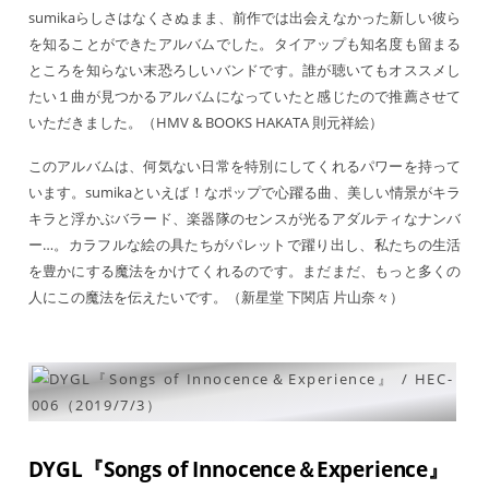
sumikaらしさはなくさぬまま、前作では出会えなかった新しい彼ら
を知ることができたアルバムでした。タイアップも知名度も留まる
ところを知らない末恐ろしいバンドです。誰が聴いてもオススメし
たい１曲が見つかるアルバムになっていたと感じたので推薦させて
いただきました。（HMV & BOOKS HAKATA 則元祥絵）
このアルバムは、何気ない日常を特別にしてくれるパワーを持って
います。sumikaといえば！なポップで心躍る曲、美しい情景がキラ
キラと浮かぶバラード、楽器隊のセンスが光るアダルティなナンバ
ー…。カラフルな絵の具たちがパレットで躍り出し、私たちの生活
を豊かにする魔法をかけてくれるのです。まだまだ、もっと多くの
人にこの魔法を伝えたいです。（新星堂 下関店 片山奈々）
DYGL『Songs of Innocence＆Experience』