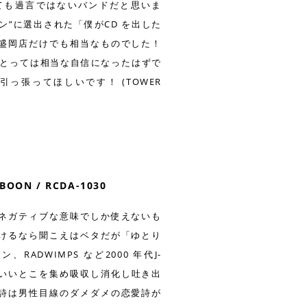
ても過言ではないバンドだと思いま
”に選出された「僕がCD を出した
盛岡店だけでも相当なものでした！
彼らにとっては相当な自信になったはずで
っ張ってほしいです！ (TOWER
N / RCDA-1030
ネガティブな意味でしか使えないも
けるなら聞こえはベタだが「ゆとり
DWIMPS など2000 年代J-
のいいとこを集め吸収し消化し吐き出
詩は男性目線のダメダメの恋愛詩が