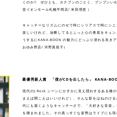
くのか!! ぜひとも、カナブンのごとく、ブンブンいわ
堂イオンモール札幌平岡店/ 米田理恵 ）
キャッチーなリズムにのせて時にシリアスで時にシニ
楽しいけれど、油断してるとふっと心の奥底をキュン
うするにKANA-BOON の魅力にどっぷり浸れる良
おゆみ野店/ 河野真規子）
最優秀新人賞 「僕がCDを出したら」 KANA-BOON 
現代のJ-Rock シーンにかすかに見え隠れするある
まえば聞こえはいいけれど）、そんな影をはねのける
代にも届くようなキャッチーさで、「大好きな音楽」
を掴まれました。その真っすぐな姿勢はライブにも現