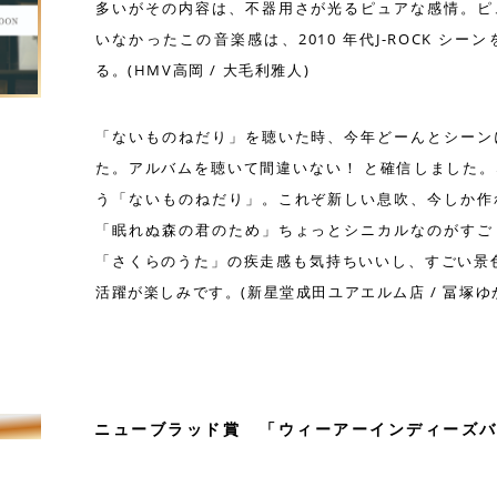
多いがその内容は、不器用さが光るピュアな感情。ピ
いなかったこの音楽感は、2010 年代J-ROCK シ
る。(HMV高岡 / 大毛利雅人)
「ないものねだり」を聴いた時、今年どーんとシーン
た。アルバムを聴いて間違いない！ と確信しました
う「ないものねだり」。これぞ新しい息吹、今しか作
「眠れぬ森の君のため」ちょっとシニカルなのがすご
「さくらのうた」の疾走感も気持ちいいし、すごい景
活躍が楽しみです。(新星堂成田ユアエルム店 / 冨塚ゆ
ニューブラッド賞 「ウィーアーインディーズバン