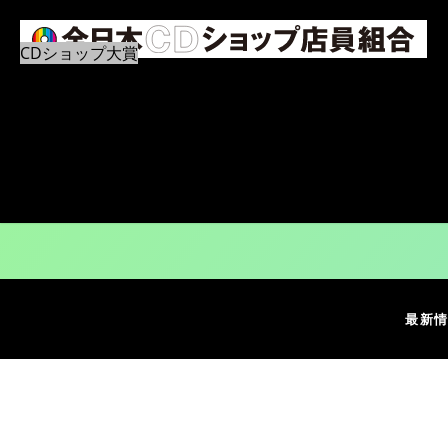
CDショップ大賞
アーティスト情報
元気が出るCDショップ
ショップインデックス
アーカイブ
全日本CDショップ店員組合について
メジャー、インディーズ
お問い合せ
る事なく、店頭から全国
最新