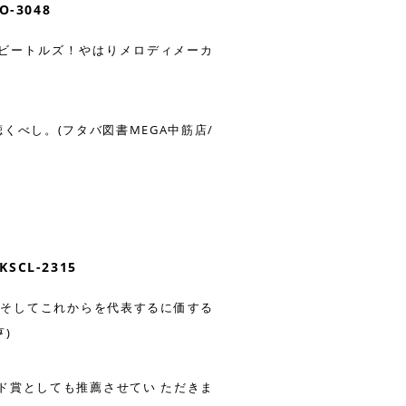
-3048
ビートルズ！やはりメロディメーカ
べし。(フタバ図書MEGA中筋店/
SCL-2315
、そしてこれからを代表するに価する
亨)
ド賞としても推薦させてい ただきま