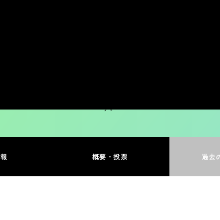
CDショップ大賞
を問わず、CDショップの現場で培われた目利き耳利きを自負し、選考
に向けて発信出来るような“本当にお客様にお勧めしたい”作品を“大
す。
情報
概要・投票
過去