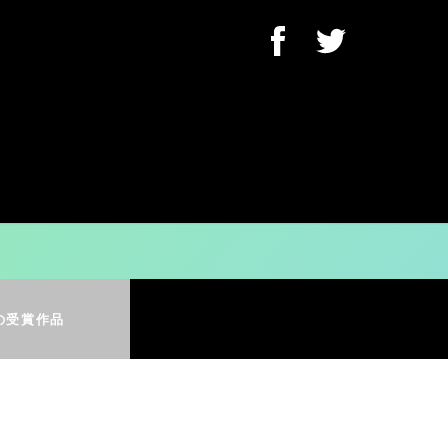
に際して個人的な嗜好に偏
賞”として選出していきま
の受賞作品